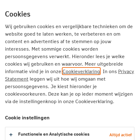
Ga
inhoud
mijn.nn
Particulier
direct
Cookies
naar
Producten
Service en Contact
Jouw situatie
Wij gebruiken cookies en vergelijkbare technieken om de
website goed te laten werken, te verbeteren en om
content en advertenties af te stemmen op jouw
Particulier
Verzekeren
Opstalverzekering
interesses. Met sommige cookies worden
persoonsgegevens verwerkt. Hieronder lees je welke
cookies wij gebruiken en waarvoor. Meer uitgebreide
informatie vind je in onze
Cookieverklaring
. In ons
Privacy
Statement
leggen wij uit hoe wij omgaan met
persoonsgegevens. Je kiest hieronder je
cookievoorkeuren. Deze kan je op ieder moment wijzigen
via de instellingenknop in onze Cookieverklaring.
Cookie instellingen
Functionele en Analytische cookies
Altijd actief