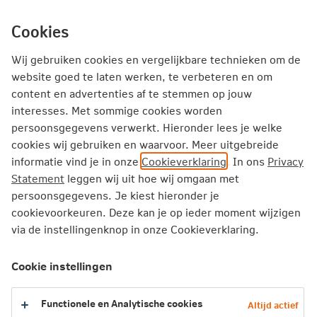
Ga
inhoud
mijn.nn
Particulier
direct
Cookies
naar
Producten
Service en Contact
Jouw situatie
Wij gebruiken cookies en vergelijkbare technieken om de
website goed te laten werken, te verbeteren en om
content en advertenties af te stemmen op jouw
Particulier
Verzekeren
Levensverzekering
interesses. Met sommige cookies worden
Levensverzekering wijzigen
persoonsgegevens verwerkt. Hieronder lees je welke
cookies wij gebruiken en waarvoor. Meer uitgebreide
informatie vind je in onze
Cookieverklaring
. In ons
Privacy
Online zelf aanpassen
Statement
leggen wij uit hoe wij omgaan met
persoonsgegevens. Je kiest hieronder je
Je levensverzekering online zelf aanpassen. Dat kan
cookievoorkeuren. Deze kan je op ieder moment wijzigen
verstandig zijn als je persoonlijke situatie verandert. Ook
via de instellingenknop in onze Cookieverklaring.
als je persoonlijke situatie niet verandert, kan het zijn dat
je de levensverzekering wil aanpassen. Omdat je minder
Cookie instellingen
premie wil betalen bijvoorbeeld. Op deze pagina leggen
we uit wat je kunt aanpassen. En wat daarvan de gevolgen
Functionele en Analytische cookies
Altijd actief
kunnen zijn.