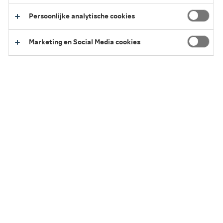
Persoonlijke analytische cookies
Je verzekering
Marketing en Social Media cookies
Uitkeren op de einddatum
Verzekering stopzetten
Lijfrentekapitaal in één keer ontvangen
Waarde overdragen
Begunstiging aanpassen
Verzekeringnemer aanpassen
Overlijdensrisicoverzekering aanpassen
Toestemming aan de pandhouder vragen
Arbeidsongeschikt of hersteld