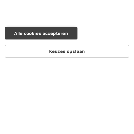
Alle cookies accepteren
Keuzes opslaan
Over Nationale-Nederlanden
Maatschappelijk verantwoord ondernemen
Cookieverklaring
Privacy
Disclaimer
Scherm delen