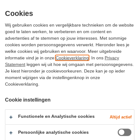
Cookies
Wij gebruiken cookies en vergelijkbare technieken om de website
goed te laten werken, te verbeteren en om content en
Home
advertenties af te stemmen op jouw interesses. Met sommige
cookies worden persoonsgegevens verwerkt. Hieronder lees je
welke cookies wij gebruiken en waarvoor. Meer uitgebreide
Inhoudsopgave
informatie vind je in onze
Cookieverklaring
. In ons
Privacy
Statement
leggen wij uit hoe wij omgaan met persoonsgegevens.
Je kiest hieronder je cookievoorkeuren. Deze kan je op ieder
Uitsluiting aansprakelijkheid
moment wijzigen via de instellingenknop in onze
Disclaimer
Cookieverklaring.
Informatie op deze site
Opnemen telefoongesprekken
Cookie instellingen
Het zich toegang verschaffen tot en het
088-nummers
gebruiken van deze site, betekent dat de
Functionele en Analytische cookies
Altijd actief
Registratie chatsessies
gebruiker instemt met de onderstaande
bepalingen:
Persoonlijke analytische cookies
Verwijzingen en hyperlinks