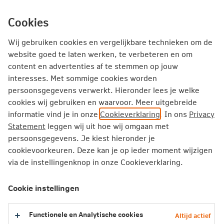
Ga
inhoud
mijn.nn
Particulier
direct
Cookies
naar
Producten
Service en Contact
Jouw situatie
Wij gebruiken cookies en vergelijkbare technieken om de
website goed te laten werken, te verbeteren en om
content en advertenties af te stemmen op jouw
Particulier
Hypotheken
interesses. Met sommige cookies worden
Hulp bij betalingsproblemen Hypotheken
persoonsgegevens verwerkt. Hieronder lees je welke
cookies wij gebruiken en waarvoor. Meer uitgebreide
informatie vind je in onze
Cookieverklaring
. In ons
Privacy
Hulp bij betalingsproblemen
Statement
leggen wij uit hoe wij omgaan met
Wij zoeken graag samen met jou naar een
persoonsgegevens. Je kiest hieronder je
passende oplossing.
cookievoorkeuren. Deze kan je op ieder moment wijzigen
via de instellingenknop in onze Cookieverklaring.
Neem contact op
Cookie instellingen
Hulp bij betalingsproblemen
Functionele en Analytische cookies
Altijd actief