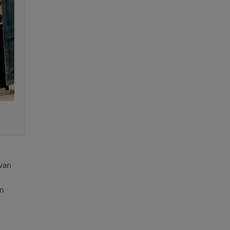
 van
en