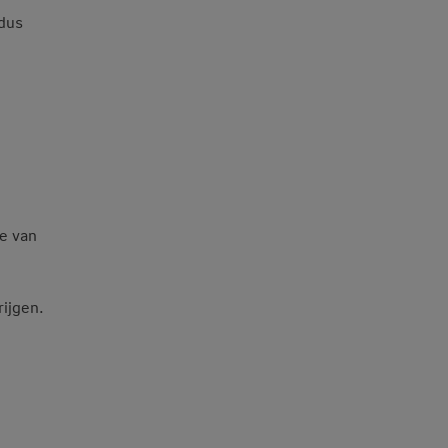
 dus
de van
rijgen.