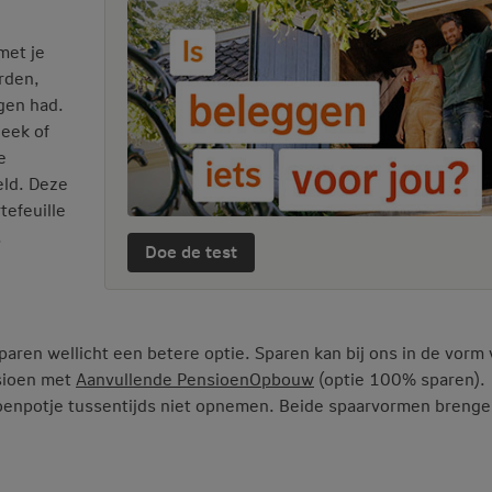
met je
rden,
ogen had.
heek of
e
eld. Deze
tefeuille
.
Doe de test
paren wellicht een betere optie. Sparen kan bij ons in de vorm
nsioen met
Aanvullende PensioenOpbouw
(optie 100% sparen).
sioenpotje tussentijds niet opnemen. Beide spaarvormen breng