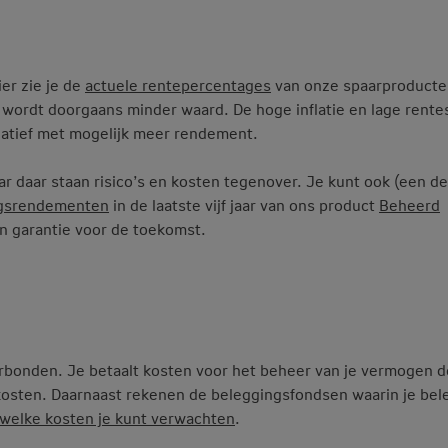
er zie je de
actuele rentepercentages
van onze spaarproducten
d wordt doorgaans minder waard. De hoge inflatie en lage rente
natief met mogelijk meer rendement.
r daar staan risico’s en kosten tegenover. Je kunt ook (een de
ngsrendementen
in de laatste vijf jaar van ons product
Beheerd
en garantie voor de toekomst.
erbonden. Je betaalt kosten voor het beheer van je vermogen d
sten. Daarnaast rekenen de beleggingsfondsen waarin je bel
 welke kosten je kunt verwachten
.