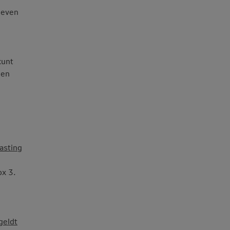
ieven
kunt
gen
asting
ox 3.
geldt