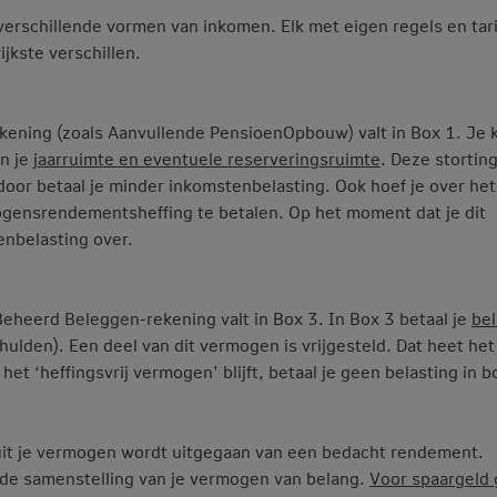
erschillende vormen van inkomen. Elk met eigen regels en tar
ijkste verschillen.
ening (zoals Aanvullende PensioenOpbouw) valt in Box 1. Je 
n je
jaarruimte en eventuele reserveringsruimte
. Deze stortin
door betaal je minder inkomstenbelasting. Ook hoef je over het
gensrendementsheffing te betalen. Op het moment dat je dit
enbelasting over.
eheerd Beleggen-rekening valt in Box 3. In Box 3 betaal je
bel
ulden). Een deel van dit vermogen is vrijgesteld. Dat heet het
et ‘heffingsvrij vermogen’ blijft, betaal je geen belasting in b
uit je vermogen wordt uitgegaan van een bedacht rendement.
- de samenstelling van je vermogen van belang.
Voor spaargeld 