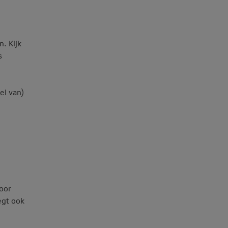
. Kijk
s
el van)
oor
egt ook