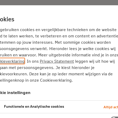
Adviseur
Nieuws
okies
Onderweg
Gezondheid
Producten
 gebruiken cookies en vergelijkbare technieken om de website
d te laten werken, te verbeteren en om content en advertentie
stemmen op jouw interesses. Met sommige cookies worden
n beleggen: 6 punten om op te
soonsgegevens verwerkt. Hieronder lees je welke cookies wij
ruiken en waarvoor. Meer uitgebreide informatie vind je in onz
kieverklaring
. In ons
Privacy Statement
leggen wij uit hoe wij
aan met persoonsgegevens. Je kiest hieronder je
later? Voor die gedroomde wereldreis, de
kievoorkeuren. Deze kan je op ieder moment wijzigen via de
tellingenknop in onze Cookieverklaring.
r een prettig pensioen? Hoe eerder je be
oor sparen, beleggen of aanvullend
kie instellingen
een combinatie? We zetten de belangrij
Functionele en Analytische cookies
Altijd act
 je op een rij.