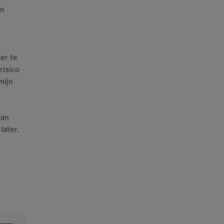
en
er te
risico
mijn
aan
later.